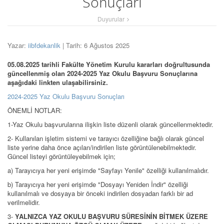
Sonuçları
Duyurular
Yazar:
iibfdekanlik
| Tarih: 6 Ağustos 2025
05.08.2025 tarihli Fakülte Yönetim Kurulu kararları doğrultusunda
güncellenmiş olan 2024-2025 Yaz Okulu Başvuru Sonuçlarına
aşağıdaki linkten ulaşabilirsiniz.
2024-2025 Yaz Okulu Başvuru Sonuçları
ÖNEMLİ NOTLAR:
1-Yaz Okulu başvurularına ilişkin liste düzenli olarak güncellenmektedir.
2- Kullanılan işletim sistemi ve tarayıcı özelliğine bağlı olarak güncel
liste yerine daha önce açılan/indirilen liste görüntülenebilmektedir.
Güncel listeyi görüntüleyebilmek için;
a) Tarayıcıya her yeni erişimde "Sayfayı Yenile" özelliği kullanılmalıdır.
b) Tarayıcıya her yeni erişimde "Dosyayı Yeniden İndir" özelliği
kullanılmalı ve dosyaya bir önceki indirilen dosyadan farklı bir ad
verilmelidir.
3-
YALNIZCA YAZ OKULU BAŞVURU SÜRESİNİN BİTMEK ÜZERE