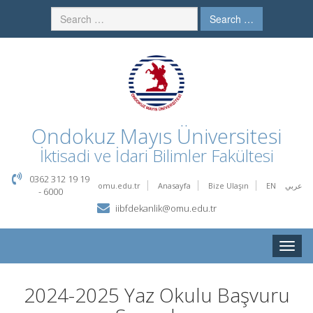
Search …
Ondokuz Mayıs Üniversitesi
İktisadi ve İdari Bilimler Fakültesi
0362 312 19 19
omu.edu.tr
Anasayfa
Bize Ulaşın
EN
عربي
- 6000
iibfdekanlik@omu.edu.tr
Toggle
naviga
2024-2025 Yaz Okulu Başvuru