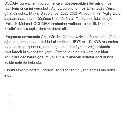
DOĞAN, öğrencilerin bu zulme karşı gösterecekleri duyarlılığın ve
tepkilerin önemini vurguladı. Ayrıca öğrencileri, 03 Ekim 2025 Cuma
günü Ondokuz Mayıs Üniversitesi 2025-2026 Akademik Yılı Açılış Dersi
kapsamında, İslam Düşünce Enstitüsü ve 17. Diyanet İşleri Başkanı
Prof. Dr. Mehmet GÖRMEZ tarafından verilecek olan “İlk Dersim:
Filistin” konulu açılış dersine davet etti.
Programın devamında Arş. Gör. Dr. Gürhan ÜNAL, öğrencilerin eğitim-
öğretim süreçlerinde sıklıkla kullandıkları UBYS ve UNİKYS sistemleri
(öğrenci kayıt işlemleri, ders seçimleri, muafiyetler vb.) hakkında
uygulamalı bilgilendirme yaptı. Öğrencilerin en sık karşılaştıkları
sorunlara değinerek çözüm yolları ve izlenecek adımlar konusunda
açıklamalarda bulundu.
Oryantasyon programı, öğrencilerin sorularının yanıtlanmasıyla sona
erdi.