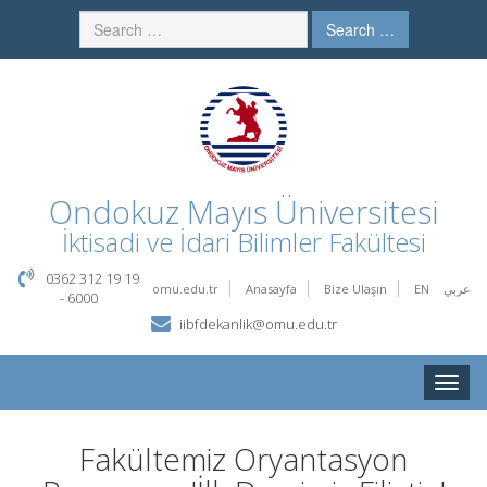
Search …
Ondokuz Mayıs Üniversitesi
İktisadi ve İdari Bilimler Fakültesi
0362 312 19 19
omu.edu.tr
Anasayfa
Bize Ulaşın
EN
عربي
- 6000
iibfdekanlik@omu.edu.tr
Toggle
naviga
Fakültemiz Oryantasyon