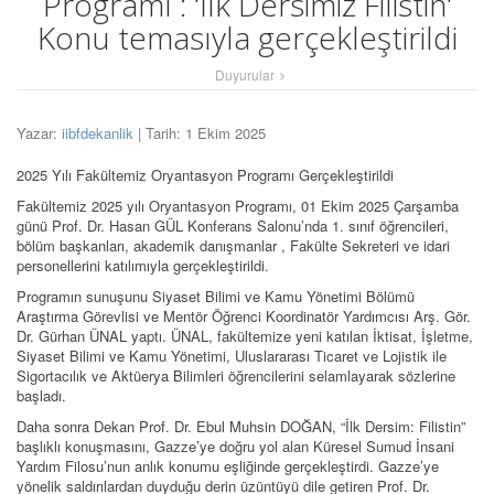
Programı : 'İlk Dersimiz Filistin'
Konu temasıyla gerçekleştirildi
Duyurular
Yazar:
iibfdekanlik
| Tarih: 1 Ekim 2025
2025 Yılı Fakültemiz Oryantasyon Programı Gerçekleştirildi
Fakültemiz 2025 yılı Oryantasyon Programı, 01 Ekim 2025 Çarşamba
günü Prof. Dr. Hasan GÜL Konferans Salonu’nda 1. sınıf öğrencileri,
bölüm başkanları, akademik danışmanlar , Fakülte Sekreteri ve idari
personellerini katılımıyla gerçekleştirildi.
Programın sunuşunu Siyaset Bilimi ve Kamu Yönetimi Bölümü
Araştırma Görevlisi ve Mentör Öğrenci Koordinatör Yardımcısı Arş. Gör.
Dr. Gürhan ÜNAL yaptı. ÜNAL, fakültemize yeni katılan İktisat, İşletme,
Siyaset Bilimi ve Kamu Yönetimi, Uluslararası Ticaret ve Lojistik ile
Sigortacılık ve Aktüerya Bilimleri öğrencilerini selamlayarak sözlerine
başladı.
Daha sonra Dekan Prof. Dr. Ebul Muhsin DOĞAN, “İlk Dersim: Filistin”
başlıklı konuşmasını, Gazze’ye doğru yol alan Küresel Sumud İnsani
Yardım Filosu’nun anlık konumu eşliğinde gerçekleştirdi. Gazze’ye
yönelik saldırılardan duyduğu derin üzüntüyü dile getiren Prof. Dr.