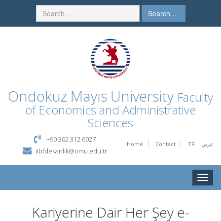
Search …
Ondokuz Mayıs University
Faculty
of Economics and Administrative
Sciences
+90 362 312 6027
Home
Contact
TR
عربي
iibfdekanlik@omu.edu.tr
Toggle
naviga
Kariyerine Dair Her Şey e-