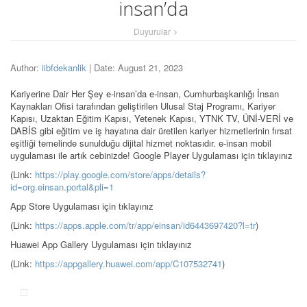
insan’da
Duyurular
Author:
iibfdekanlik
| Date: August 21, 2023
Kariyerine Dair Her Şey e-insan’da e-insan, Cumhurbaşkanlığı İnsan
Kaynakları Ofisi tarafından geliştirilen Ulusal Staj Programı, Kariyer
Kapısı, Uzaktan Eğitim Kapısı, Yetenek Kapısı, YTNK TV, ÜNİ-VERİ ve
DABİS gibi eğitim ve iş hayatına dair üretilen kariyer hizmetlerinin fırsat
eşitliği temelinde sunulduğu dijital hizmet noktasıdır. e-insan mobil
uygulaması ile artık cebinizde! Google Player Uygulaması için tıklayınız
(Link:
https://play.google.com/store/apps/details?
id=org.einsan.portal&pli=1
App Store Uygulaması için tıklayınız
(Link:
https://apps.apple.com/tr/app/einsan/id6443697420?l=tr
)
Huawei App Gallery Uygulaması için tıklayınız
(Link:
https://appgallery.huawei.com/app/C107532741
)