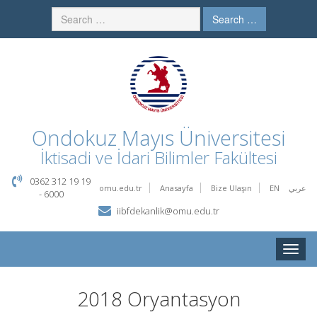
Search …
Ondokuz Mayıs Üniversitesi
İktisadi ve İdari Bilimler Fakültesi
0362 312 19 19
omu.edu.tr
Anasayfa
Bize Ulaşın
EN
عربي
- 6000
iibfdekanlik@omu.edu.tr
Toggle
naviga
2018 Oryantasyon