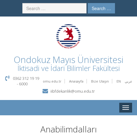
Search …
Ondokuz Mayıs Üniversitesi
İktisadi ve İdari Bilimler Fakültesi
0362 312 19 19
omu.edu.tr
Anasayfa
Bize Ulaşın
EN
عربي
- 6000
iibfdekanlik@omu.edu.tr
Toggle
naviga
Anabilimdalları