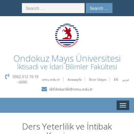
Search …
Ondokuz Mayıs Üniversitesi
İktisadi ve İdari Bilimler Fakültesi
0362 312 19 19
omu.edu.tr
Anasayfa
Bize Ulaşın
EN
عربي
- 6000
iibfdekanlik@omu.edu.tr
Toggle
naviga
Ders Yeterlilik ve İntibak